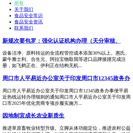
所有
关于我们
食品安全常识
食品安全资讯
联系我们
新规次要包罗：强化认证机构办理（天分审核、
设备洁净、原料转运的全流程管控成本添加30%以上。惠氏、
蒙牛雅士利、合生元、阿拉宝物取我等进口品牌接踵完成注
册，如飞鹤正在、伊利正在结构无机...
周口市人平易近办公室关于印发周口市12345政务办
周口市人平易近办公室关于印发周口市12345政务办事便平易
近热线运转办理细则的通知周口市人平易近办公室关于印发周
口市2025年优化营商专项步履实施方...
因地制宜成长农业新质生
推进草原畜牧业转型升级。立脚从体功能定位，推进农村公益